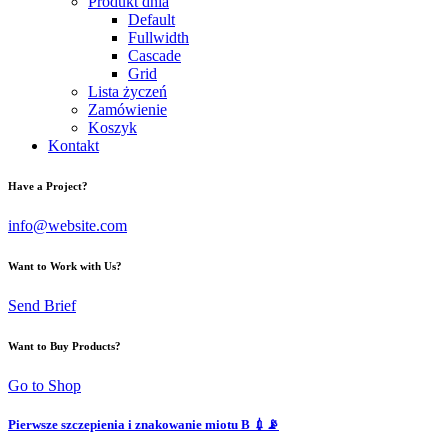
Produkt dnia
Default
Fullwidth
Cascade
Grid
Lista życzeń
Zamówienie
Koszyk
Kontakt
Have a Project?
info@website.com
Want to Work with Us?
Send Brief
Want to Buy Products?
Go to Shop
Pierwsze szczepienia i znakowanie miotu B 💉📡