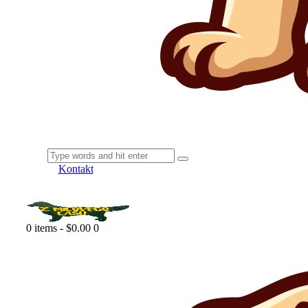
Kontakt
0 items
-
$0.00
0