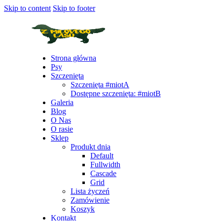
Skip to content
Skip to footer
Strona główna
Psy
Szczenięta
Szczenięta #miotA
Dostępne szczenięta: #miotB
Galeria
Blog
O Nas
O rasie
Sklep
Produkt dnia
Default
Fullwidth
Cascade
Grid
Lista życzeń
Zamówienie
Koszyk
Kontakt