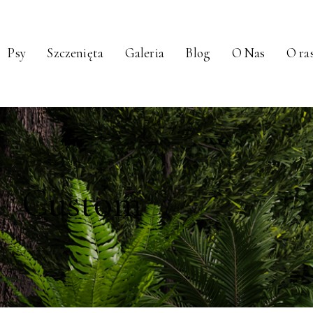
Psy
Szczenięta
Galeria
Blog
O Nas
O ra
Custom