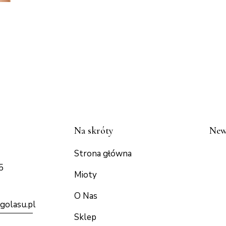
Na skróty
New
Strona główna
5
Mioty
O Nas
golasu.p
l
Sklep