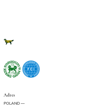
Adres
POLAND —