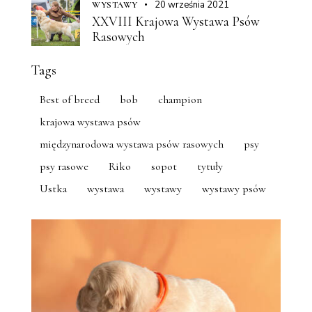
20 września 2021
WYSTAWY
XXVIII Krajowa Wystawa Psów
Rasowych
Tags
Best of breed
bob
champion
krajowa wystawa psów
międzynarodowa wystawa psów rasowych
psy
psy rasowe
Riko
sopot
tytuły
Ustka
wystawa
wystawy
wystawy psów