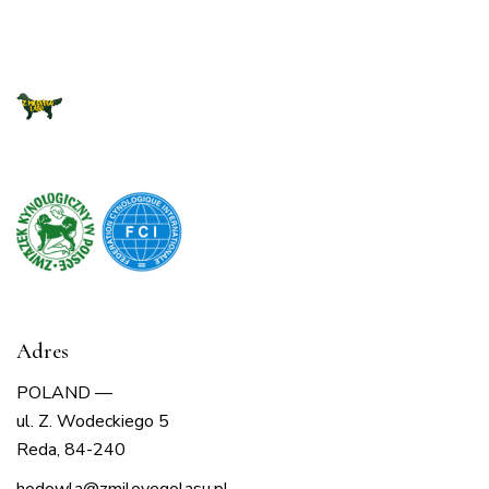
Adres
POLAND —
ul. Z. Wodeckiego 5
Reda, 84-240
hodowla@zmilovegolasu.p
l