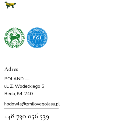
Adres
POLAND —
ul. Z. Wodeckiego 5
Reda, 84-240
hodowla@zmilovegolasu.p
l
+48 730 056 539