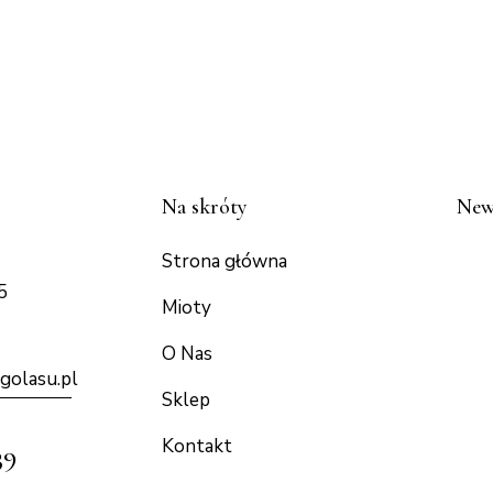
Na skróty
New
Strona główna
5
Mioty
O Nas
golasu.p
l
Sklep
Kontakt
39