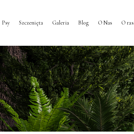
Psy
Szczenięta
Galeria
Blog
O Nas
O ras
Nasze psy