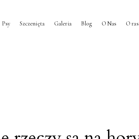
Psy
Szczenięta
Galeria
Blog
O Nas
O ras
e rzeczy są na hor