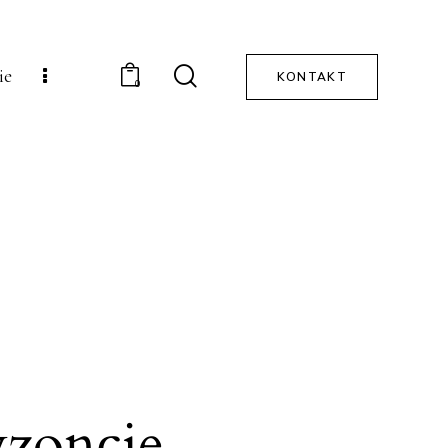
ie
KONTAKT
0
yzoncie