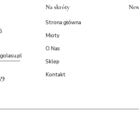
Na skróty
New
Strona główna
5
Mioty
O Nas
golasu.p
l
Sklep
Kontakt
39