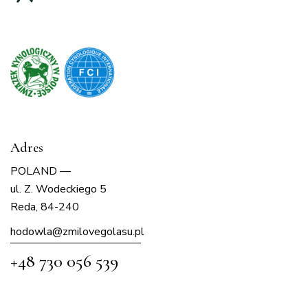
Adres
POLAND —
ul. Z. Wodeckiego 5
Reda, 84-240
hodowla@zmilovegolasu.p
l
+48 730 056 539