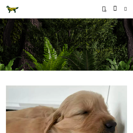
0
Pierwsze zabawy, pierwsze
szczeknięcia i… dużooo spania 🥱