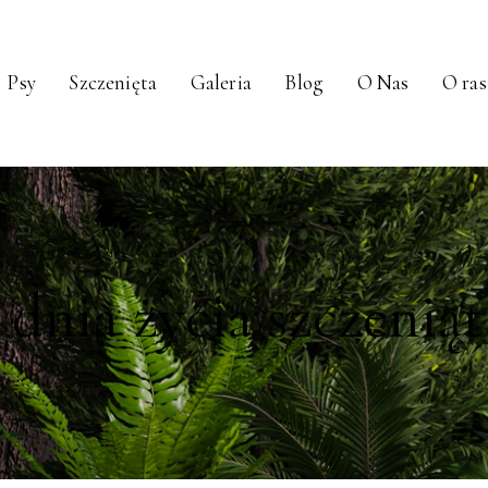
Psy
Szczenięta
Galeria
Blog
O Nas
O ras
4 dnia życia szczeniąt