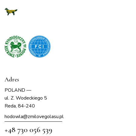
Adres
POLAND —
ul. Z. Wodeckiego 5
Reda, 84-240
hodowla@zmilovegolasu.p
l
+48 730 056 539