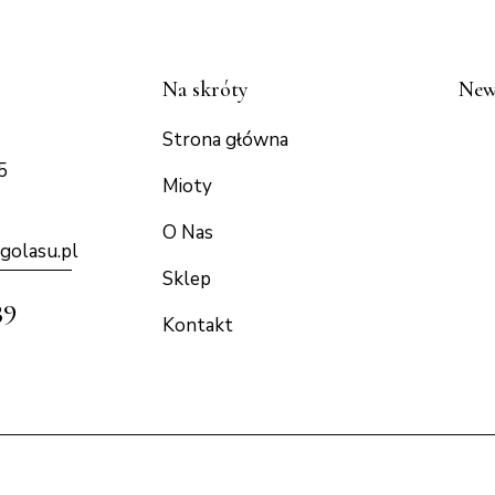
Na skróty
New
Strona główna
5
Mioty
O Nas
golasu.p
l
Sklep
39
Kontakt