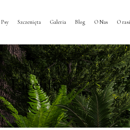
Psy
Szczenięta
Galeria
Blog
O Nas
O ras
Facelift