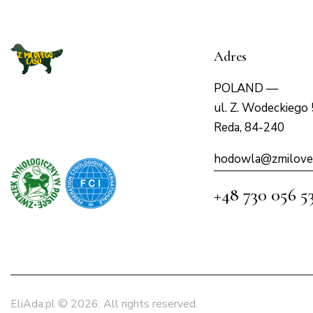
Adres
POLAND —
ul. Z. Wodeckiego 
Reda, 84-240
hodowla@zmilove
+48 730 056 5
EliAda.pl
© 2026. All rights reserved.