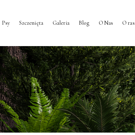
Psy
Szczenięta
Galeria
Blog
O Nas
O ras
Ajaks