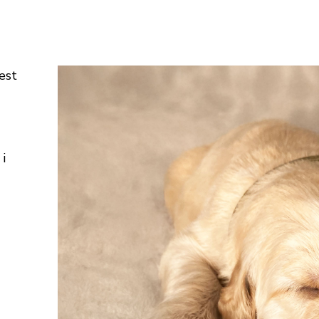
est
i