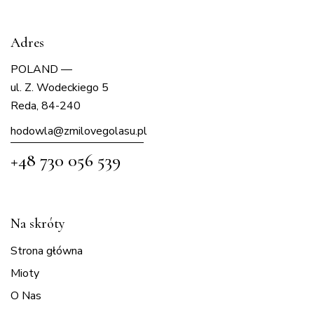
Adres
POLAND —
ul. Z. Wodeckiego 5
Reda, 84-240
hodowla@zmilovegolasu.p
l
+48 730 056 539
Na skróty
Strona główna
Mioty
O Nas