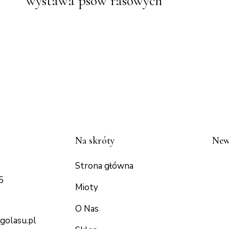
wystawa psów rasowych
Na skróty
New
Strona główna
5
Mioty
O Nas
golasu.p
l