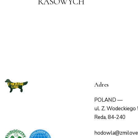
RASOWYCH
Adres
POLAND —
ul. Z. Wodeckiego 
Reda, 84-240
hodowla@zmilove