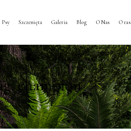
Psy
Szczenięta
Galeria
Blog
O Nas
O ras
ag: champion