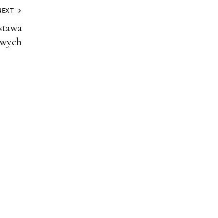
NEXT
stawa
owych