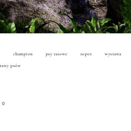
b
champion
psy rasowe
sopot
wystawa
tawy psów
0