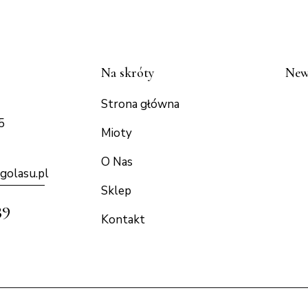
Na skróty
New
Strona główna
5
Mioty
O Nas
golasu.p
l
Sklep
39
Kontakt