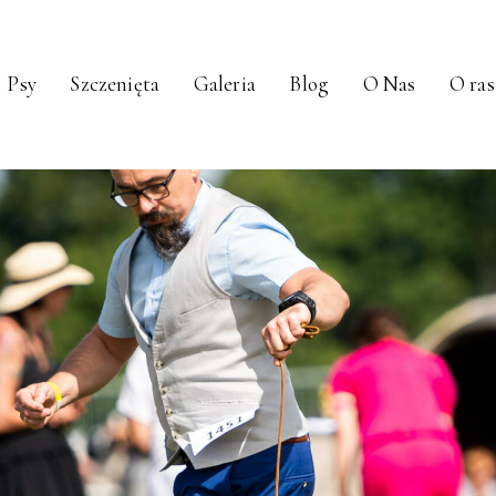
Psy
Szczenięta
Galeria
Blog
O Nas
O ras