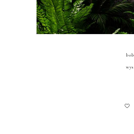
bo
wys