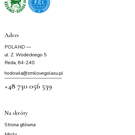
Adres
POLAND —
ul. Z. Wodeckiego 5
Reda, 84-240
hodowla@zmilovegolasu.p
l
+48 730 056 539
Na skróty
Strona główna
Mioty