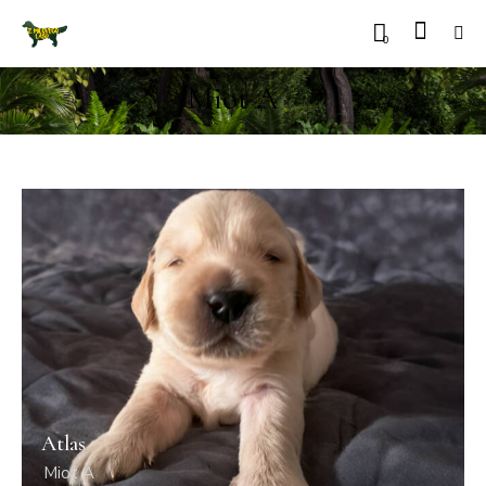
0
Miot A
Atlas
Miot A