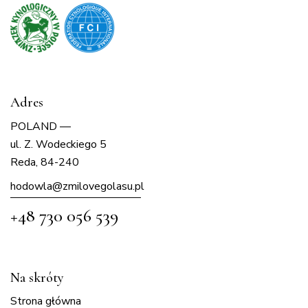
Adres
POLAND —
ul. Z. Wodeckiego 5
Reda, 84-240
hodowla@zmilovegolasu.p
l
+48 730 056 539
Na skróty
Strona główna