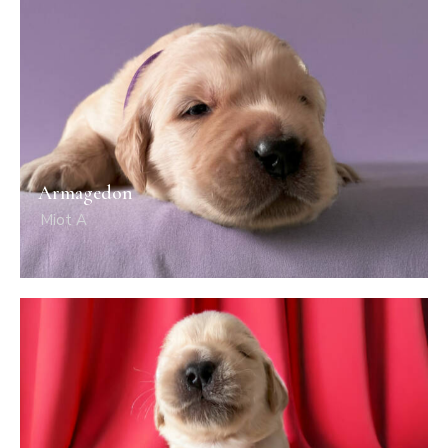
Armagedon
Miot A